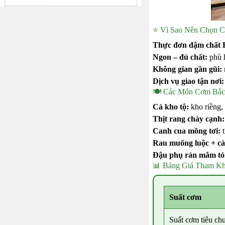
⭐ Vì Sao Nên Chọn C
Thực đơn đậm chất 
Ngon – đủ chất:
phù h
Không gian gần gũi:
Dịch vụ giao tận nơi:
🍽️ Các Món Cơm Bắc
Cá kho tộ:
kho riềng,
Thịt rang cháy cạnh:
Canh cua mồng tơi:
t
Rau muống luộc + cà
Đậu phụ rán mắm tỏ
📊 Bảng Giá Tham Kh
Suất cơm
Suất cơm tiêu ch