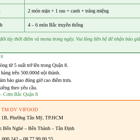
t
2 món mặn + 1 rau + canh + tráng miệng
nh
4 – 6 món Bắc truyền thống
đổi tùy thời điểm và menu trong ngày. Vui lòng liên hệ để nhận báo giá
Vụ
ng từ 5 suất trở lên trong Quận 8.
 hàng trên 500.000đ nội thành.
đảm bảo giao đúng giờ cao điểm trưa.
kiêng theo yêu cầu.
– Cơm Bắc Quận 8
 TM DV VIFOOD
 1B, Phường Tân Mỹ, TP.HCM
:
Bến Nghé – Bến Thành – Tân Định
.000.242 – 08.77.99.00.55