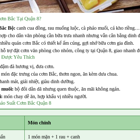
ơm Bắc Tại Quận 8?
Bắc Bộ:
canh cua đồng, rau muống luộc, cà pháo muối, cá kho riềng…
ợp cho dân văn phòng cần bữa trưa nhanh nhưng vẫn cân bằng dinh 
nhiều quán cơm Bắc có thiết kế ấm cúng, gợi nhớ bữa cơm gia đình.
hỗ trợ đặt cơm văn phòng cho nhóm, công ty tại Quận 8, giao nhanh đ
 Được Yêu Thích
 đậm đà hương vị, đưa cơm.
món đặc trưng của cơm Bắc, thơm ngon, ăn kèm dưa chua.
hanh mát, giải nhiệt, giàu dinh dưỡng.
 muối:
bộ đôi dân dã nhưng quen thuộc, ăn mãi không ngán.
i:
món chay dễ ăn, hợp khẩu vị nhiều người.
ảo Suất Cơm Bắc Quận 8
Món chính
uẩn
1 món mặn + 1 rau + canh