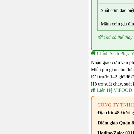
Suất cơm đặc biệ
Mâm cơm gia đì
💡 Giá có thể thay 
🚚 Chính Sách Phục 
Nhận giao cơm văn phò
Miễn phí giao cho đơn
Đặt trước 1–2 giờ để 
Hỗ trợ suất chay, suất 
🏬 Liên Hệ VIFOOD 
CÔNG TY TNHH
Địa chỉ:
48 Đường
Điểm giao Quận 8
Hotline/Zalo:
0911