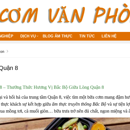
NGHIỆP
DỊCH VỤ
BLOG ẨM THỰC
TIN TỨC
LIÊN HỆ
gon
Quận 8
8 – Thưởng Thức Hương Vị Bắc Bộ Giữa Lòng Quận 8
ại và hối hả của trung tâm Quận 8, việc tìm một bữa cơm mang đậm h
thực khách sự kết hợp giữa
ẩm thực truyền thống Bắc Bộ
và sự tiện l
cua mồng tơi, cà muối giòn… bữa trưa trở nên đủ chất, ngon miệng và