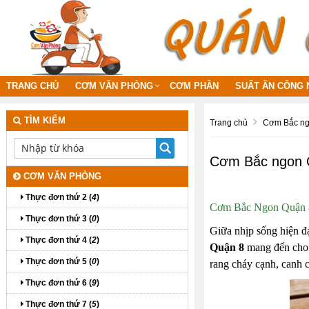
TRANG CHỦ
CƠM VĂN PHÒNG
CƠM PHẦN
SUẤT ĂN CÔNG 
TÌM KIẾM
Trang chủ
Cơm Bắc n
Cơm Bắc ngon 
CƠM VĂN PHÒNG
Thực đơn thứ 2 (
4
)
Cơm Bắc Ngon Quận 
Thực đơn thứ 3 (
0
)
Giữa nhịp sống hiện đ
Thực đơn thứ 4 (
2
)
Quận 8
mang đến cho 
Thực đơn thứ 5 (
0
)
rang cháy cạnh, canh 
Thực đơn thứ 6 (
9
)
Thực đơn thứ 7 (
5
)