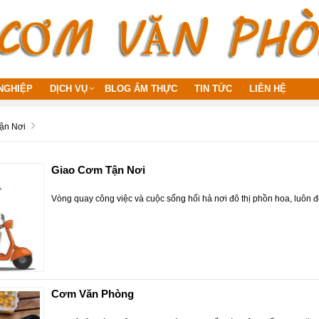
NGHIỆP
DỊCH VỤ
BLOG ẨM THỰC
TIN TỨC
LIÊN HỆ
ận Nơi
Giao Cơm Tận Nơi
Vòng quay công việc và cuộc sống hối hả nơi đô thị phồn hoa, luôn
Cơm Văn Phòng