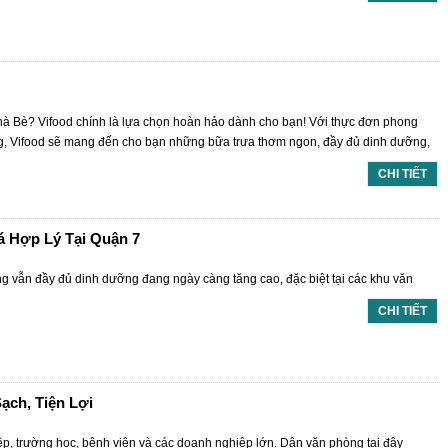
Nhà Bè? Vifood chính là lựa chọn hoàn hảo dành cho bạn! Với thực đơn phong
óng, Vifood sẽ mang đến cho bạn những bữa trưa thơm ngon, đầy đủ dinh dưỡng,
CHI TIẾT
 Hợp Lý Tại Quận 7
ng vẫn đầy đủ dinh dưỡng đang ngày càng tăng cao, đặc biệt tại các khu văn
CHI TIẾT
ạch, Tiện Lợi
ệp, trường học, bệnh viện và các doanh nghiệp lớn. Dân văn phòng tại đây