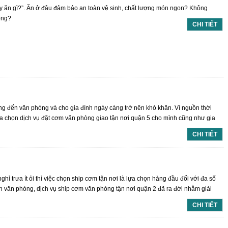
ay ăn gì?”. Ăn ở đâu đảm bảo an toàn vệ sinh, chất lượng món ngon? Không
ông?
CHI TIẾT
ng đến văn phòng và cho gia đình ngày càng trở nên khó khăn. Vì nguồn thời
ựa chọn dịch vụ đặt cơm văn phòng giao tận nơi quận 5 cho mình cũng như gia
CHI TIẾT
ghỉ trưa ít ỏi thì việc chọn ship cơm tận nơi là lựa chọn hàng đầu đối với đa số
n văn phòng, dịch vụ ship cơm văn phòng tận nơi quận 2 đã ra đời nhằm giải
CHI TIẾT