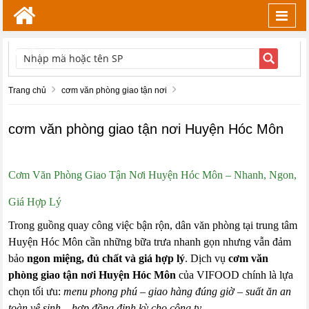
Toggl
navig
TÌM KIẾM
Trang chủ
cơm văn phòng giao tận nơi
cơm văn phòng giao tận nơi Huyện Hóc Môn
Cơm Văn Phòng Giao Tận Nơi Huyện Hóc Môn – Nhanh, Ngon,
Giá Hợp Lý
Trong guồng quay công việc bận rộn, dân văn phòng tại trung tâm
Huyện Hóc Môn cần những bữa trưa nhanh gọn nhưng vẫn đảm
bảo
ngon miệng, đủ chất và giá hợp lý
. Dịch vụ
cơm văn
phòng giao tận nơi Huyện Hóc Môn
của VIFOOD chính là lựa
chọn tối ưu:
menu phong phú – giao hàng đúng giờ – suất ăn an
toàn vệ sinh – hợp đồng định kỳ cho công ty
.