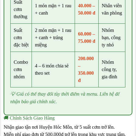
Suất
1 món mặn + 1 rau
40.000 –
Nhân viên
cơm
+ canh
50.000 đ
văn phòng
thường
Suất
2 món mặn + 1 rau
Nhóm
60.000 –
cơm
+ canh + tráng
bạn, công
75.000 đ
đặc biệt
miệng
ty nhỏ
200.000
Combo
Nhóm
4 – 6 món chia sẻ
–
cơm
công ty,
theo set
350.000
nhóm
gia đình
đ
💡 Giá có thể thay đổi tùy thời điểm và menu. Liên hệ để
nhận báo giá chính xác.
🚚 Chính Sách Giao Hàng
Nhận giao tận nơi Huyện Hóc Môn, từ 5 suất cơm trở lên.
Miễn phí giao đơn từ 500.000đ trở lên trong khu vực trung tâm.