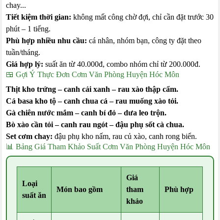
chay...
Tiết kiệm thời gian:
không mất công chờ đợi, chỉ cần đặt trước 30
phút – 1 tiếng.
Phù hợp nhiều nhu cầu:
cá nhân, nhóm bạn, công ty đặt theo
tuần/tháng.
Giá hợp lý:
suất ăn từ 40.000đ, combo nhóm chỉ từ 200.000đ.
🍱 Gợi Ý Thực Đơn Cơm Văn Phòng Huyện Hóc Môn
Thịt kho trứng – canh cải xanh – rau xào thập cẩm.
Cá basa kho tộ – canh chua cá – rau muống xào tỏi.
Gà chiên nước mắm – canh bí đỏ – dưa leo trộn.
Bò xào cần tỏi – canh rau ngót – đậu phụ sốt cà chua.
Set cơm chay:
đậu phụ kho nấm, rau củ xào, canh rong biển.
📊 Bảng Giá Tham Khảo Suất Cơm Văn Phòng Huyện Hóc Môn
Giá
Loại
Món bao gồm
tham
Phù hợp
suất ăn
khảo