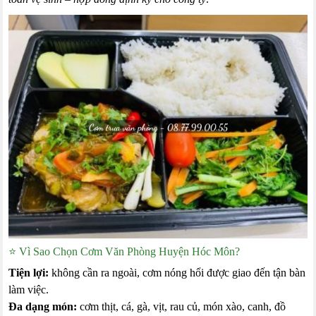
⭐ Vì Sao Chọn Cơm Văn Phòng Huyện Hóc Môn?
Tiện lợi:
không cần ra ngoài, cơm nóng hổi được giao đến tận bàn
làm việc.
Đa dạng món:
cơm thịt, cá, gà, vịt, rau củ, món xào, canh, đồ