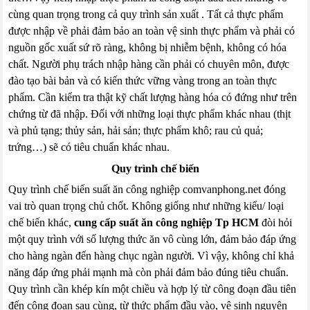
cùng quan trọng trong cả quy trình sản xuất . Tất cả thực phẩm
được nhập về phải đảm bảo an toàn vệ sinh thực phẩm và phải có
nguồn gốc xuất sứ rõ ràng, không bị nhiễm bệnh, không có hóa
chất. Người phụ trách nhập hàng cần phải có chuyên môn, được
đào tạo bài bản và có kiến thức vững vàng trong an toàn thực
phẩm. Cần kiểm tra thật kỹ chất lượng hàng hóa có đứng như trên
chứng từ đã nhập. Đối với những loại thực phẩm khác nhau (thịt
và phủ tạng; thủy sản, hải sản; thực phẩm khô; rau củ quả;
trứng…) sẽ có tiêu chuẩn khác nhau.
Quy trình chế biến
Quy trình chế biến suất ăn công nghiệp comvanphong.net đóng
vai trò quan trọng chủ chốt. Không giống như những kiểu/ loại
chế biến khác,
cung cấp suất ăn công nghiệp Tp HCM
đòi hỏi
một quy trình với số lượng thức ăn vô cùng lớn, đảm bảo đáp ứng
cho hàng ngàn đến hàng chục ngàn người. Vì vậy, không chỉ khả
năng đáp ứng phải mạnh mà còn phải đảm bảo đúng tiêu chuẩn.
Quy trình cần khép kín một chiều và hợp lý từ công đoạn đầu tiên
đến công đoạn sau cùng, từ thức phẩm đầu vào, vệ sinh nguyên