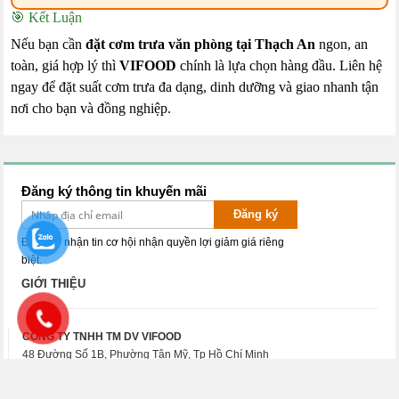
🎯 Kết Luận
Nếu bạn cần
đặt cơm trưa văn phòng tại Thạch An
ngon, an
toàn, giá hợp lý thì
VIFOOD
chính là lựa chọn hàng đầu. Liên hệ
ngay để đặt suất cơm trưa đa dạng, dinh dưỡng và giao nhanh tận
nơi cho bạn và đồng nghiệp.
Đăng ký thông tin khuyến mãi
Đăng ký
Đăng ký nhận tin cơ hội nhận quyền lợi giảm giá riêng
biệt.
GIỚI THIỆU
CÔNG TY TNHH TM DV VIFOOD
48 Đường Số 1B, Phường Tân Mỹ, Tp Hồ Chí Minh
Điện thoại: 0911.000.242 - Hotline:
0911.000.242