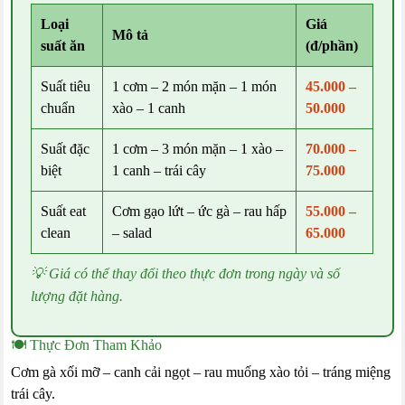
Loại
Giá
Mô tả
suất ăn
(đ/phần)
Suất tiêu
1 cơm – 2 món mặn – 1 món
45.000 –
chuẩn
xào – 1 canh
50.000
Suất đặc
1 cơm – 3 món mặn – 1 xào –
70.000 –
biệt
1 canh – trái cây
75.000
Suất eat
Cơm gạo lứt – ức gà – rau hấp
55.000 –
clean
– salad
65.000
💡 Giá có thể thay đổi theo thực đơn trong ngày và số
lượng đặt hàng.
🍽️ Thực Đơn Tham Khảo
Cơm gà xối mỡ – canh cải ngọt – rau muống xào tỏi – tráng miệng
trái cây.