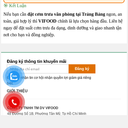
🎯 Kết Luận
Nếu bạn cần
đặt cơm trưa văn phòng tại Trảng Bảng
ngon, an
toàn, giá hợp lý thì
VIFOOD
chính là lựa chọn hàng đầu. Liên hệ
ngay để đặt suất cơm trưa đa dạng, dinh dưỡng và giao nhanh tận
nơi cho bạn và đồng nghiệp.
Đăng ký thông tin khuyến mãi
Đăng ký
Đăng ký nhận tin cơ hội nhận quyền lợi giảm giá riêng
biệt.
GIỚI THIỆU
CÔNG TY TNHH TM DV VIFOOD
48 Đường Số 1B, Phường Tân Mỹ, Tp Hồ Chí Minh
Điện thoại: 0911.000.242 - Hotline:
0911.000.242