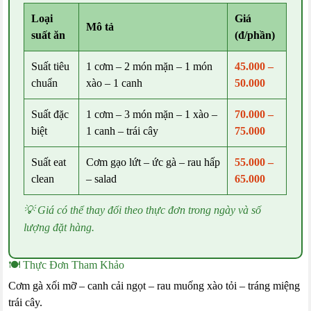
Loại
Giá
Mô tả
suất ăn
(đ/phần)
Suất tiêu
1 cơm – 2 món mặn – 1 món
45.000 –
chuẩn
xào – 1 canh
50.000
Suất đặc
1 cơm – 3 món mặn – 1 xào –
70.000 –
biệt
1 canh – trái cây
75.000
Suất eat
Cơm gạo lứt – ức gà – rau hấp
55.000 –
clean
– salad
65.000
💡 Giá có thể thay đổi theo thực đơn trong ngày và số
lượng đặt hàng.
🍽️ Thực Đơn Tham Khảo
Cơm gà xối mỡ – canh cải ngọt – rau muống xào tỏi – tráng miệng
trái cây.