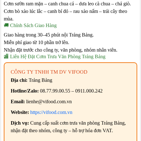
Cơm sườn ram mặn – canh chua cá – dưa leo cà chua – chả giò.
Cơm bò xào lúc lắc – canh bí đỏ – rau xào nấm – trái cây theo
mùa.
🚚 Chính Sách Giao Hàng
Giao hàng trong 30–45 phút nội Trảng Bảng.
Miễn phí giao từ 10 phần trở lên.
Nhận đặt trước cho công ty, văn phòng, nhóm nhân viên.
🏬 Liên Hệ Đặt Cơm Trưa Văn Phòng Trảng Bảng
CÔNG TY TNHH TM DV VIFOOD
Địa chỉ:
Trảng Bảng
Hotline/Zalo:
08.77.99.00.55 – 0911.000.242
Email:
lienhe@vifood.com.vn
Website:
https://vifood.com.vn
Dịch vụ:
Cung cấp suất cơm trưa văn phòng Trảng Bảng,
nhận đặt theo nhóm, công ty – hỗ trợ hóa đơn VAT.