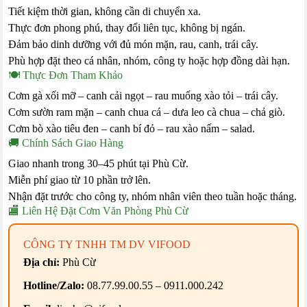
Tiết kiệm thời gian, không cần di chuyển xa.
Thực đơn phong phú, thay đổi liên tục, không bị ngán.
Đảm bảo dinh dưỡng với đủ món mặn, rau, canh, trái cây.
Phù hợp đặt theo cá nhân, nhóm, công ty hoặc hợp đồng dài hạn.
🍽️ Thực Đơn Tham Khảo
Cơm gà xối mỡ – canh cải ngọt – rau muống xào tỏi – trái cây.
Cơm sườn ram mặn – canh chua cá – dưa leo cà chua – chả giò.
Cơm bò xào tiêu đen – canh bí đỏ – rau xào nấm – salad.
🚚 Chính Sách Giao Hàng
Giao nhanh trong 30–45 phút tại Phù Cừ.
Miễn phí giao từ 10 phần trở lên.
Nhận đặt trước cho công ty, nhóm nhân viên theo tuần hoặc tháng.
🏬 Liên Hệ Đặt Cơm Văn Phòng Phù Cừ
CÔNG TY TNHH TM DV VIFOOD
Địa chỉ:
Phù Cừ
Hotline/Zalo:
08.77.99.00.55 – 0911.000.242