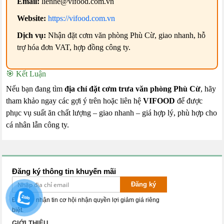
Email:
lienhe@vifood.com.vn
Website:
https://vifood.com.vn
Dịch vụ:
Nhận đặt cơm văn phòng Phù Cừ, giao nhanh, hỗ
trợ hóa đơn VAT, hợp đồng công ty.
🎯 Kết Luận
Nếu bạn đang tìm
địa chỉ đặt cơm trưa văn phòng Phù Cừ
, hãy
tham khảo ngay các gợi ý trên hoặc liên hệ
VIFOOD
để được
phục vụ suất ăn chất lượng – giao nhanh – giá hợp lý, phù hợp cho
cá nhân lẫn công ty.
Đăng ký thông tin khuyến mãi
Đăng ký
Đăng ký nhận tin cơ hội nhận quyền lợi giảm giá riêng
biệt.
GIỚI THIỆU