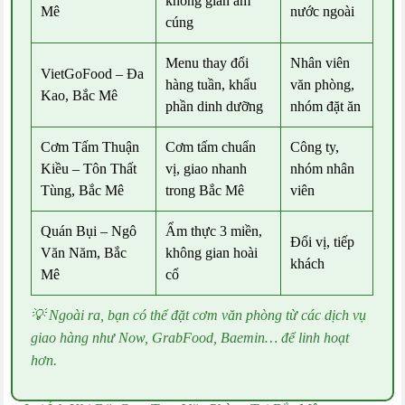
không gian ấm
Mê
nước ngoài
cúng
Menu thay đổi
Nhân viên
VietGoFood – Đa
hàng tuần, khẩu
văn phòng,
Kao,
Bắc Mê
phần dinh dưỡng
nhóm đặt ăn
Cơm Tấm Thuận
Cơm tấm chuẩn
Công ty,
Kiều – Tôn Thất
vị, giao nhanh
nhóm nhân
Tùng,
Bắc Mê
trong Bắc Mê
viên
Quán Bụi – Ngô
Ẩm thực 3 miền,
Đổi vị, tiếp
Văn Năm,
Bắc
không gian hoài
khách
Mê
cổ
💡 Ngoài ra, bạn có thể đặt cơm văn phòng từ các dịch vụ
giao hàng như Now, GrabFood, Baemin… để linh hoạt
hơn.