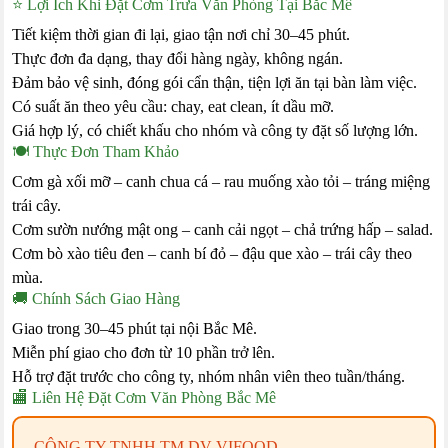
⭐ Lợi Ích Khi Đặt Cơm Trưa Văn Phòng Tại Bắc Mê
Tiết kiệm thời gian đi lại, giao tận nơi chỉ 30–45 phút.
Thực đơn đa dạng, thay đổi hàng ngày, không ngán.
Đảm bảo vệ sinh, đóng gói cẩn thận, tiện lợi ăn tại bàn làm việc.
Có suất ăn theo yêu cầu: chay, eat clean, ít dầu mỡ.
Giá hợp lý, có chiết khấu cho nhóm và công ty đặt số lượng lớn.
🍽️ Thực Đơn Tham Khảo
Cơm gà xối mỡ – canh chua cá – rau muống xào tỏi – tráng miệng
trái cây.
Cơm sườn nướng mật ong – canh cải ngọt – chả trứng hấp – salad.
Cơm bò xào tiêu đen – canh bí đỏ – đậu que xào – trái cây theo
mùa.
🚚 Chính Sách Giao Hàng
Giao trong 30–45 phút tại nội Bắc Mê.
Miễn phí giao cho đơn từ 10 phần trở lên.
Hỗ trợ đặt trước cho công ty, nhóm nhân viên theo tuần/tháng.
🏬 Liên Hệ Đặt Cơm Văn Phòng Bắc Mê
CÔNG TY TNHH TM DV VIFOOD