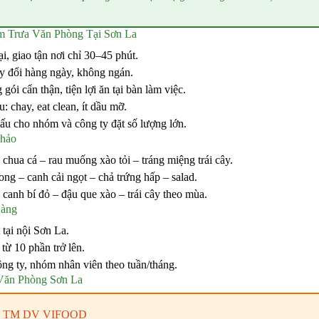
m Trưa Văn Phòng Tại Sơn La
lại, giao tận nơi chỉ 30–45 phút.
y đổi hàng ngày, không ngán.
ói cẩn thận, tiện lợi ăn tại bàn làm việc.
: chay, eat clean, ít dầu mỡ.
hấu cho nhóm và công ty đặt số lượng lớn.
hảo
hua cá – rau muống xào tỏi – tráng miệng trái cây.
g – canh cải ngọt – chả trứng hấp – salad.
canh bí đỏ – đậu que xào – trái cây theo mùa.
Hàng
tại nội Sơn La.
từ 10 phần trở lên.
ông ty, nhóm nhân viên theo tuần/tháng.
Văn Phòng Sơn La
 TM DV VIFOOD