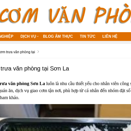
NGHIỆP
DỊCH VỤ
BLOG ẨM THỰC
TIN TỨC
LIÊN HỆ
cơm trưa văn phòng tại
 trưa văn phòng tại Sơn La
 trưa văn phòng Sơn La
luôn là nhu cầu thiết yếu cho nhân viên công 
uán ăn, dịch vụ giao cơm tận nơi, phù hợp từ cá nhân đến nhóm đặt số 
tham khảo.