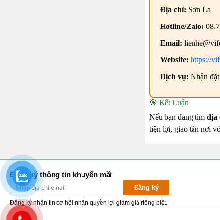
Địa chỉ:
Sơn La
Hotline/Zalo:
08.7
Email:
lienhe@vif
Website:
https://v
Dịch vụ:
Nhận đặt 
🎯 Kết Luận
Nếu bạn đang tìm
địa
tiện lợi, giao tận nơi vớ
Đăng ký thông tin khuyến mãi
Đăng ký
Đăng ký nhận tin cơ hội nhận quyền lợi giảm giá riêng biệt.