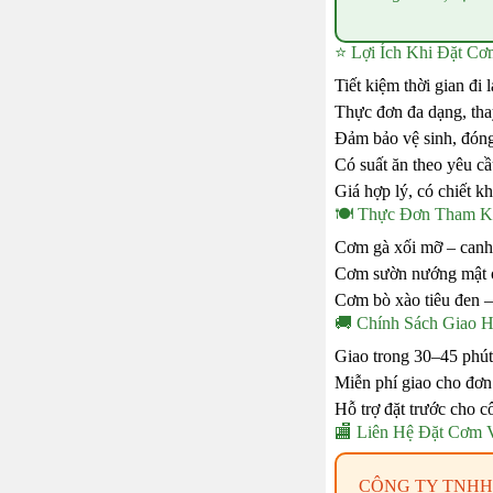
⭐ Lợi Ích Khi Đặt Cơ
Tiết kiệm thời gian đi 
Thực đơn đa dạng, tha
Đảm bảo vệ sinh, đóng g
Có suất ăn theo yêu cầu
Giá hợp lý, có chiết k
🍽️ Thực Đơn Tham K
Cơm gà xối mỡ – canh c
Cơm sườn nướng mật on
Cơm bò xào tiêu đen – 
🚚 Chính Sách Giao 
Giao trong 30–45 phút 
Miễn phí giao cho đơn 
Hỗ trợ đặt trước cho c
🏬 Liên Hệ Đặt Cơm 
CÔNG TY TNHH