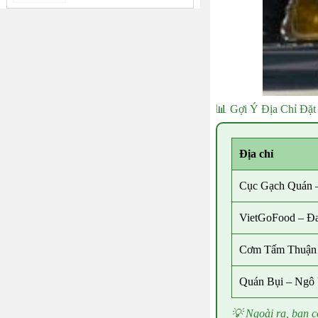
📊 Gợi Ý Địa Chỉ Đặ
Địa chỉ
Cục Gạch Quán –
VietGoFood – Đ
Cơm Tấm Thuận 
Quán Bụi – Ngô
💡 Ngoài ra, bạn 