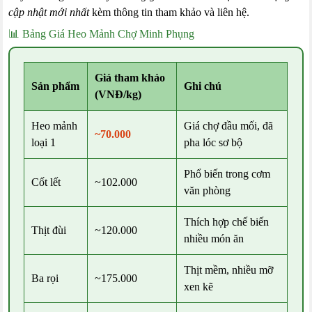
cập nhật mới nhất
kèm thông tin tham khảo và liên hệ.
📊 Bảng Giá Heo Mảnh Chợ Minh Phụng
Giá tham khảo
Sản phẩm
Ghi chú
(VNĐ/kg)
Heo mảnh
Giá chợ đầu mối, đã
~70.000
loại 1
pha lóc sơ bộ
Phổ biến trong cơm
Cốt lết
~102.000
văn phòng
Thích hợp chế biến
Thịt đùi
~120.000
nhiều món ăn
Thịt mềm, nhiều mỡ
Ba rọi
~175.000
xen kẽ