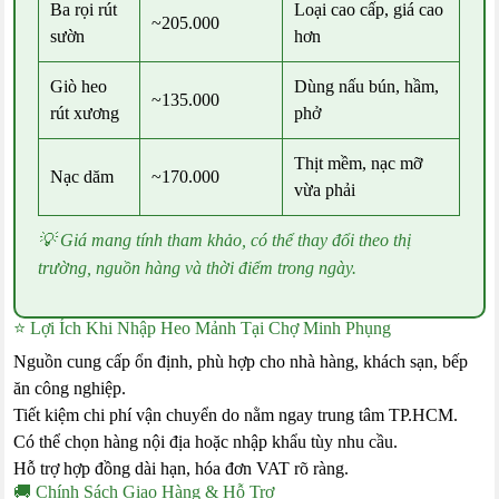
Ba rọi rút
Loại cao cấp, giá cao
~205.000
sườn
hơn
Giò heo
Dùng nấu bún, hầm,
~135.000
rút xương
phở
Thịt mềm, nạc mỡ
Nạc dăm
~170.000
vừa phải
💡 Giá mang tính tham khảo, có thể thay đổi theo thị
trường, nguồn hàng và thời điểm trong ngày.
⭐ Lợi Ích Khi Nhập Heo Mảnh Tại Chợ Minh Phụng
Nguồn cung cấp ổn định, phù hợp cho nhà hàng, khách sạn, bếp
ăn công nghiệp.
Tiết kiệm chi phí vận chuyển do nằm ngay trung tâm TP.HCM.
Có thể chọn hàng nội địa hoặc nhập khẩu tùy nhu cầu.
Hỗ trợ hợp đồng dài hạn, hóa đơn VAT rõ ràng.
🚚 Chính Sách Giao Hàng & Hỗ Trợ