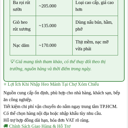
Ba rọi rút
Loại cao cấp, giá cao
~205.000
sườn
hơn
Giò heo
Dùng nấu bún, hầm,
~135.000
rút xương
phở
Thịt mềm, nạc mỡ
Nạc dăm
~170.000
vừa phải
💡 Giá mang tính tham khảo, có thể thay đổi theo thị
trường, nguồn hàng và thời điểm trong ngày.
⭐ Lợi Ích Khi Nhập Heo Mảnh Tại Chợ Xóm Chiếu
Nguồn cung cấp ổn định, phù hợp cho nhà hàng, khách sạn, bếp
ăn công nghiệp.
Tiết kiệm chi phí vận chuyển do nằm ngay trung tâm TP.HCM.
Có thể chọn hàng nội địa hoặc nhập khẩu tùy nhu cầu.
Hỗ trợ hợp đồng dài hạn, hóa đơn VAT rõ ràng.
🚚 Chính Sách Giao Hàng & Hỗ Trợ