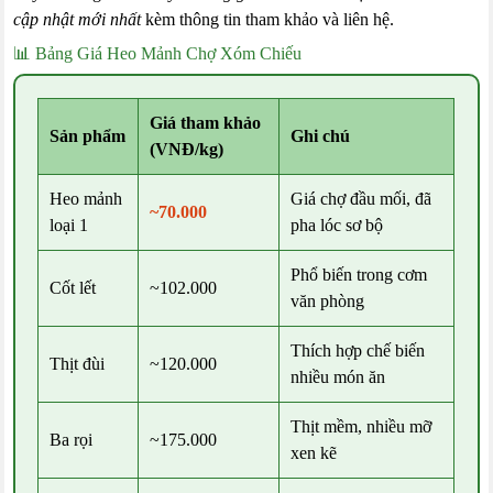
cập nhật mới nhất
kèm thông tin tham khảo và liên hệ.
📊 Bảng Giá Heo Mảnh Chợ Xóm Chiếu
Giá tham khảo
Sản phẩm
Ghi chú
(VNĐ/kg)
Heo mảnh
Giá chợ đầu mối, đã
~70.000
loại 1
pha lóc sơ bộ
Phổ biến trong cơm
Cốt lết
~102.000
văn phòng
Thích hợp chế biến
Thịt đùi
~120.000
nhiều món ăn
Thịt mềm, nhiều mỡ
Ba rọi
~175.000
xen kẽ