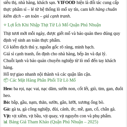
siêu thị, nhà hàng, khách sạn.
VIFOOD
hiện là đối tác cung cấp
thực phẩm sỉ – lẻ từ hệ thống lò mổ uy tín, cam kết
hàng chuẩn
kiểm dịch – an toàn – giá cạnh tranh
.
⭐ Lợi Ích Khi Nhập Thịt Từ Lò Mổ Quận Phú Nhuận
Thịt tươi mới mỗi ngày, được giết mổ và bảo quản theo đúng quy
định vệ sinh an toàn thực phẩm.
Có kiểm dịch thú y, nguồn gốc rõ ràng, minh bạch.
Giá sỉ cạnh tranh, ổn định cho nhà hàng, bếp ăn và đại lý.
Chuỗi lạnh và bảo quản chuyên nghiệp từ lò mổ đến tay khách
hàng.
Hỗ trợ giao nhanh nội thành và các quận lân cận.
📦 Các Mặt Hàng Phân Phối Từ Lò Mổ
Heo:
ba rọi, nạc vai, nạc dăm, sườn non, cốt lết, giò, tim, gan, đuôi
heo.
Bò:
bắp, gầu, nạm, thăn, sườn, gân, lưỡi, xương ống bò.
Gà:
gà ta, gà công nghiệp, đùi, cánh, ức, mề, gan, cổ, chân gà.
Vịt:
vịt xiêm, vịt bầu, vịt quay, vịt nguyên con và phụ phẩm.
📊 Bảng Giá Tham Khảo (Quận Phú Nhuận – 2025)