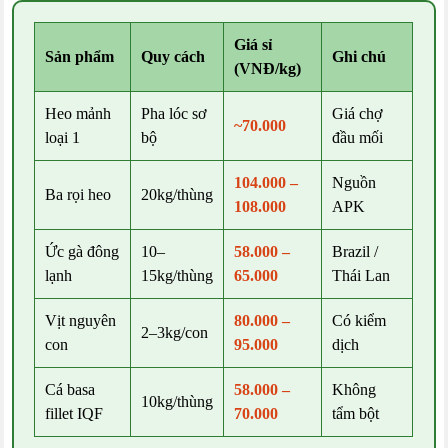
Giá sỉ
Sản phẩm
Quy cách
Ghi chú
(VNĐ/kg)
Heo mảnh
Pha lóc sơ
Giá chợ
~70.000
loại 1
bộ
đầu mối
104.000 –
Nguồn
Ba rọi heo
20kg/thùng
108.000
APK
Ức gà đông
10–
58.000 –
Brazil /
lạnh
15kg/thùng
65.000
Thái Lan
Vịt nguyên
80.000 –
Có kiểm
2–3kg/con
con
95.000
dịch
Cá basa
58.000 –
Không
10kg/thùng
fillet IQF
70.000
tẩm bột