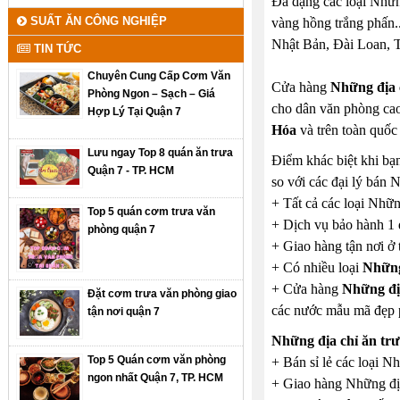
Đa dạng các loại Nhữn
SUẤT ĂN CÔNG NGHIỆP
vàng hồng trắng phấn..
Nhật Bản, Đài Loan, T
TIN TỨC
Chuyên Cung Cấp Cơm Văn
Cửa hàng
Những địa 
Phòng Ngon – Sạch – Giá
cho dân văn phòng cao
Hợp Lý Tại Quận 7
Hóa
và trên toàn quốc 
Lưu ngay Top 8 quán ăn trưa
Điểm khác biệt khi bạ
Quận 7 - TP. HCM
so với các đại lý bán 
+ Tất cả các loại Nhữn
Top 5 quán cơm trưa văn
+ Dịch vụ bảo hành 1 
phòng quận 7
+ Giao hàng tận nơi ở 
+ Có nhiều loại
Những
+ Cửa hàng
Những đị
Đặt cơm trưa văn phòng giao
các nước mẫu mã đẹp 
tận nơi quận 7
Những địa chỉ ăn tr
Top 5 Quán cơm văn phòng
+ Bán sỉ lẻ các loại N
ngon nhất Quận 7, TP. HCM
+ Giao hàng Những địa 