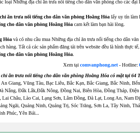
c loại Những địa chỉ ăn trưa nổi tiếng cho dân văn phòng cho các đại 
chỉ ăn trưa nổi tiếng cho dân văn phòng Hoằng Hóa
lấy uy tín làm
tiếng cho dân văn phòng Hoằng Hóa
cam kết làm bạn hài lòng.
g Hóa
và có nhu cầu mua Những địa chỉ ăn trưa nổi tiếng cho dân văn 
ách hàng. Tất cả các sản phẩm đăng tải trên website đều là hình thực 
tiếng cho dân văn phòng Hoằng Hóa
.
Xem tại
comvanphong.net
- Hotline:
hỉ ăn trưa nổi tiếng cho dân văn phòng Hoằng Hóa có mặt tại 64
 An Giang, Vũng Tàu, Bạc Liêu, Bắc Kạn, Bắc Giang, Bắc Ninh, Bến
Đà Nẵng, Đắk Lắk,Đắk Nông, Đồng Nai, Biên Hòa, Đồng Tháp, Điện
 Lai Châu, Lào Cai, Lạng Sơn, Lâm Đồng, Đà Lạt, Long An, Nam Đị
ng Ngãi, Quảng Ninh, Quảng Trị, Sóc Trăng, Sơn La, Tây Ninh, Thái
nh Phúc, Yên Bái...