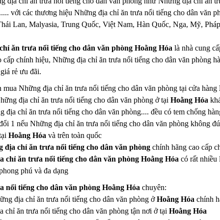
g địa chỉ ăn trưa nổi tiếng cho dân văn phòng như Những địa chỉ ăn tr
.... với các thương hiệu Những địa chỉ ăn trưa nổi tiếng cho dân văn ph
hái Lan, Malyasia, Trung Quốc, Việt Nam, Hàn Quốc, Nga, Mỹ, Pháp, Đ
chỉ ăn trưa nổi tiếng cho dân văn phòng Hoằng Hóa
là nhà cung cấp
 cấp chính hiệu, Những địa chỉ ăn trưa nổi tiếng cho dân văn phòng h
giá rẻ ưu đãi.
n mua Những địa chỉ ăn trưa nổi tiếng cho dân văn phòng tại cửa hàng
Những địa chỉ ăn trưa nổi tiếng cho dân văn phòng ở tại
Hoằng Hóa
khá
g địa chỉ ăn trưa nổi tiếng cho dân văn phòng.... đều có tem chống hàn
đổi 1 nếu Những địa chỉ ăn trưa nổi tiếng cho dân văn phòng không đ
tại
Hoằng Hóa
và trên toàn quốc
 địa chỉ ăn trưa nổi tiếng cho dân văn phòng
chính hãng cao cấp c
a chỉ ăn trưa nổi tiếng cho dân văn phòng Hoằng Hóa
có rất nhiều
phong phú và đa dạng
ưa nổi tiếng cho dân văn phòng Hoằng Hóa
chuyên:
hững địa chỉ ăn trưa nổi tiếng cho dân văn phòng ở
Hoằng Hóa
chính h
chỉ ăn trưa nổi tiếng cho dân văn phòng tận nơi ở tại
Hoằng Hóa