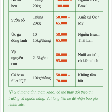
heo
20kg
108.000
Brazil
Thùng
58.000 –
Xuất xứ Úc /
Sườn bò
20kg
65.000
Mỹ
Ức gà
10–
58.000 –
Nguồn Brazil,
đông lạnh
15kg/thùng
65.000
Thái Lan
Vịt
80.000 –
Nuôi an toàn,
nguyên
2–3kg/con
95.000
có kiểm dịch
con
Cá basa
58.000 –
Không tẩm
10kg/thùng
fillet IQF
70.000
bột
💡 Giá mang tính tham khảo; có thể thay đổi theo thị
trường và nguồn hàng. Vui lòng liên hệ để nhận báo giá
chính xác.