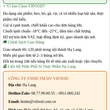
⭐ Vì Sao Chọn VIFOOD?
Đa dạng sản phẩm: heo, bò, gà, vịt, cá và nhiều loại hải sản, thực
phẩm chế biến.
Giá sỉ cạnh tranh, chiết khấu cao cho đơn hàng lớn.
Chuỗi lạnh chuẩn -18°C đến -25°C, đảm bảo chất lượng.
Hỗ trợ hóa đơn VAT, hợp đồng định kỳ, giao nhanh tận nơi.
🚚 Chính Sách Giao Hàng
Giao nhanh 60–120 phút trong nội thành Hạ Lang.
Miễn phí giao đơn từ 2–3 thùng trở lên.
Đổi trả trong 24h nếu hàng lỗi từ nhà sản xuất hoặc vận chuyển.
🏬 Liên Hệ Phân Phối Sỉ Thực Phẩm Hạ Lang
CÔNG TY TNHH TM DV VIFOOD
Địa chỉ:
Hạ Lang
Hotline/Zalo:
08.77.99.00.55 – 0911.000.242
Email:
lienhe@vifood.com.vn
Dịch vụ:
Phân phối thịt heo, bò, gà, vịt, cá sỉ Hạ Lang.