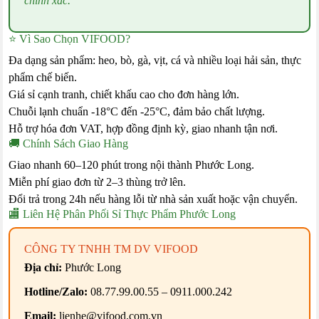
chính xác.
⭐ Vì Sao Chọn VIFOOD?
Đa dạng sản phẩm: heo, bò, gà, vịt, cá và nhiều loại hải sản, thực
phẩm chế biến.
Giá sỉ cạnh tranh, chiết khấu cao cho đơn hàng lớn.
Chuỗi lạnh chuẩn -18°C đến -25°C, đảm bảo chất lượng.
Hỗ trợ hóa đơn VAT, hợp đồng định kỳ, giao nhanh tận nơi.
🚚 Chính Sách Giao Hàng
Giao nhanh 60–120 phút trong nội thành Phước Long.
Miễn phí giao đơn từ 2–3 thùng trở lên.
Đổi trả trong 24h nếu hàng lỗi từ nhà sản xuất hoặc vận chuyển.
🏬 Liên Hệ Phân Phối Sỉ Thực Phẩm Phước Long
CÔNG TY TNHH TM DV VIFOOD
Địa chỉ:
Phước Long
Hotline/Zalo:
08.77.99.00.55 – 0911.000.242
Email:
lienhe@vifood.com.vn