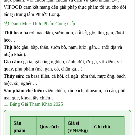
VIFOOD cam kết mang đến giải pháp thực phẩm tối ưu cho đối
tác tại trung tâm Phước Long.
📦 Danh Mục Thực Phẩm Cung Cấp
Thịt heo:
ba rọi, nạc dăm, sườn non, cốt lết, giò, tim, gan, đuôi
heo…
Thịt bò:
gầu, bắp, thăn, sườn bò, nạm, lưỡi, gân… (nội địa và
nhập khẩu).
Gia cầm:
gà ta, gà công nghiệp, cánh, đùi, ức gà, vịt xiêm, vịt
quay, phụ phẩm (mề, gan, cổ, chân gà…).
Thủy sản:
cá basa fillet, cá hồi, cá ngừ, tôm thẻ, mực ống, bạch
tuộc, sò, nghêu…
Sản phẩm chế biến:
viên chiên, xúc xích, dimsum, há cảo, phô
mai que, khoai tây chiên…
📊 Bảng Giá Tham Khảo 2025
Sản
Giá sỉ
Quy cách
Ghi chú
phẩm
(VNĐ/kg)