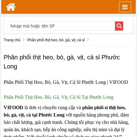
Toggl
navig
TÌM KIẾM
Trang chủ
Phân phối thịt heo, bò, gà, vịt, cá sỉ
Phân phối thịt heo, bò, gà, vịt, cá sỉ Phước
Long
Phân Phối Thịt Heo, Bò, Gà, Vịt, Cá Sỉ Phước Long | VIFOOD
Phân Phối Thịt Heo, Bò, Gà, Vịt, Cá Sỉ Tại Phước Long
VIFOOD
là đơn vị chuyên cung cấp và
phân phối sỉ thịt heo,
bò, gà, vịt, cá tại Phước Long
với nguồn hàng phong phú, đảm
bảo chất lượng, giá cạnh tranh. Chúng tôi phục vụ cho nhà hàng,
quán ăn, khách sạn, bếp ăn công nghiệp, siêu thị mini và đại lý
thực phẩm. Với chuỗi lạnh chuẩn và dịch vụ giao nhanh 24/7,