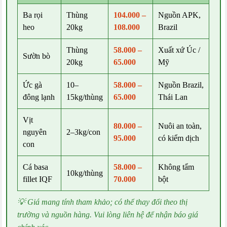
Ba rọi
Thùng
104.000 –
Nguồn APK,
heo
20kg
108.000
Brazil
Thùng
58.000 –
Xuất xứ Úc /
Sườn bò
20kg
65.000
Mỹ
Ức gà
10–
58.000 –
Nguồn Brazil,
đông lạnh
15kg/thùng
65.000
Thái Lan
Vịt
80.000 –
Nuôi an toàn,
nguyên
2–3kg/con
95.000
có kiểm dịch
con
Cá basa
58.000 –
Không tẩm
10kg/thùng
fillet IQF
70.000
bột
💡 Giá mang tính tham khảo; có thể thay đổi theo thị
trường và nguồn hàng. Vui lòng liên hệ để nhận báo giá