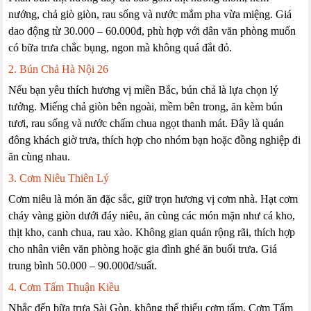
nướng, chả giò giòn, rau sống và nước mắm pha vừa miệng. Giá
dao động từ 30.000 – 60.000đ, phù hợp với dân văn phòng muốn
có bữa trưa chắc bụng, ngon mà không quá đắt đỏ.
2. Bún Chả Hà Nội 26
Nếu bạn yêu thích hương vị miền Bắc, bún chả là lựa chọn lý
tưởng. Miếng chả giòn bên ngoài, mềm bên trong, ăn kèm bún
tươi, rau sống và nước chấm chua ngọt thanh mát. Đây là quán
đông khách giờ trưa, thích hợp cho nhóm bạn hoặc đồng nghiệp đi
ăn cùng nhau.
3. Cơm Niêu Thiên Lý
Cơm niêu là món ăn đặc sắc, giữ trọn hương vị cơm nhà. Hạt cơm
cháy vàng giòn dưới đáy niêu, ăn cùng các món mặn như cá kho,
thịt kho, canh chua, rau xào. Không gian quán rộng rãi, thích hợp
cho nhân viên văn phòng hoặc gia đình ghé ăn buổi trưa. Giá
trung bình 50.000 – 90.000đ/suất.
4. Cơm Tấm Thuận Kiều
Nhắc đến bữa trưa Sài Gòn, không thể thiếu cơm tấm. Cơm Tấm