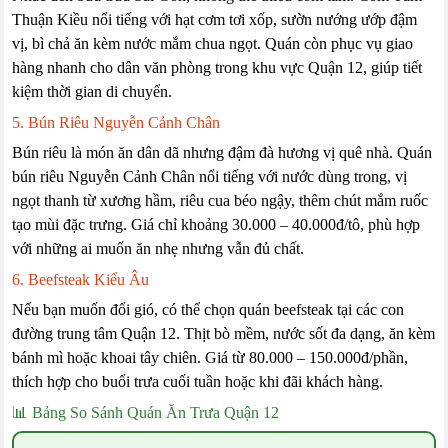
Thuận Kiều nổi tiếng với hạt cơm tơi xốp, sườn nướng ướp đậm
vị, bì chả ăn kèm nước mắm chua ngọt. Quán còn phục vụ giao
hàng nhanh cho dân văn phòng trong khu vực Quận 12, giúp tiết
kiệm thời gian di chuyển.
5. Bún Riêu Nguyễn Cảnh Chân
Bún riêu là món ăn dân dã nhưng đậm đà hương vị quê nhà. Quán
bún riêu Nguyễn Cảnh Chân nổi tiếng với nước dùng trong, vị
ngọt thanh từ xương hầm, riêu cua béo ngậy, thêm chút mắm ruốc
tạo mùi đặc trưng. Giá chỉ khoảng 30.000 – 40.000đ/tô, phù hợp
với những ai muốn ăn nhẹ nhưng vẫn đủ chất.
6. Beefsteak Kiểu Âu
Nếu bạn muốn đổi gió, có thể chọn quán beefsteak tại các con
đường trung tâm Quận 12. Thịt bò mềm, nước sốt đa dạng, ăn kèm
bánh mì hoặc khoai tây chiên. Giá từ 80.000 – 150.000đ/phần,
thích hợp cho buổi trưa cuối tuần hoặc khi đãi khách hàng.
📊 Bảng So Sánh Quán Ăn Trưa Quận 12