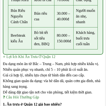
Bún Riêu
Người muốn
Bún riêu
30.000 –
Nguyễn
ăn nhẹ,
cua
40.000đ
Cảnh Chân
nhanh
Bò bít tết
Khách hàng,
Beefsteak
80.000 –
sốt tiêu
buổi trưa
kiểu Âu
150.000đ
đen, BBQ
cuối tuần
⭐ Lợi Ích Khi Ăn Trưa Ở Quận 12
Đa dạng món ăn từ Bắc – Trung – Nam, phù hợp nhiều khẩu vị.
Nhiều quán phục vụ nhanh, chỉ 5 – 10 phút là có suất ăn.
Giá cả hợp lý, nhiều lựa chọn từ bình dân đến cao cấp.
Không gian quán đa dạng: vỉa hè dân dã, quán cơm gia đình, nhà
hàng sang trọng.
Dễ dàng đặt giao tận nơi cho văn phòng, tiết kiệm thời gian.
❓ Câu Hỏi Thường Gặp
1. Ăn trưa ở Quận 12 giá bao nhiêu?