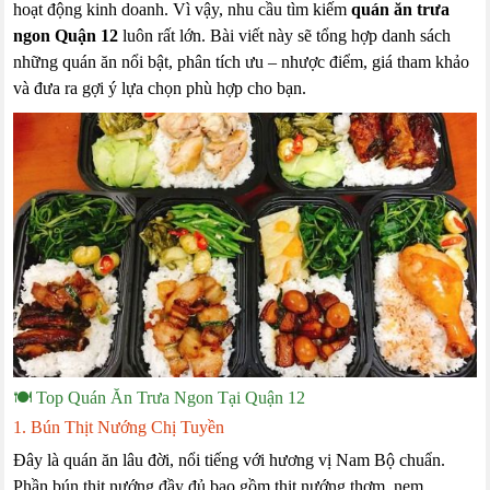
hoạt động kinh doanh. Vì vậy, nhu cầu tìm kiếm
quán ăn trưa
ngon Quận 12
luôn rất lớn. Bài viết này sẽ tổng hợp danh sách
những quán ăn nổi bật, phân tích ưu – nhược điểm, giá tham khảo
và đưa ra gợi ý lựa chọn phù hợp cho bạn.
🍽️ Top Quán Ăn Trưa Ngon Tại Quận 12
1. Bún Thịt Nướng Chị Tuyền
Đây là quán ăn lâu đời, nổi tiếng với hương vị Nam Bộ chuẩn.
Phần bún thịt nướng đầy đủ bao gồm thịt nướng thơm, nem