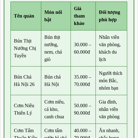
Giá
Món nổi
Đối tượng
Tên quán
tham
bật
phù hợp
khảo
Bún thịt
Nhân viên
Bún Thịt
nướng,
30.000 –
văn phòng,
Nướng Chị
nem, chả
60.000đ
khách du
Tuyền
giò
lịch
Người thích
Bún Chả
Bún chả
35.000 –
món Bắc,
Hà Nội 26
Hà Nội
70.000đ
nhóm bạn
Cơm niêu,
Gia đình,
Cơm Niêu
50.000 –
cá kho,
nhân viên
Thiên Lý
90.000đ
canh chua
văn phòng
Cơm Tấm
Cơm tấm
40.000 –
Ăn nhanh,
Thuận Kiều
sườn bì chả
70.000đ
chắc bụng