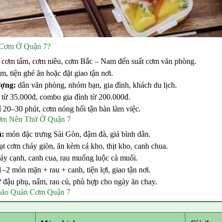
 Cơm Ở Quận 7?
 cơm tấm, cơm niêu, cơm Bắc – Nam đến suất cơm văn phòng.
m, tiện ghé ăn hoặc đặt giao tận nơi.
ượng:
dân văn phòng, nhóm bạn, gia đình, khách du lịch.
 từ 35.000đ, combo gia đình từ 200.000đ.
 20–30 phút, cơm nóng hổi tận bàn làm việc.
Cơm Nên Thử Ở Quận 7
ả:
món đặc trưng Sài Gòn, đậm đà, giá bình dân.
t cơm cháy giòn, ăn kèm cá kho, thịt kho, canh chua.
háy cạnh, canh cua, rau muống luộc cà muối.
1–2 món mặn + rau + canh, tiện lợi, giao tận nơi.
 đậu phụ, nấm, rau củ, phù hợp cho ngày ăn chay.
hảo Quán Cơm Quận 7