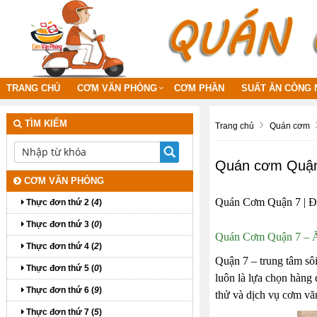
TRANG CHỦ
CƠM VĂN PHÒNG
CƠM PHẦN
SUẤT ĂN CÔNG 
TÌM KIẾM
Trang chủ
Quán cơm
Quán cơm Quậ
CƠM VĂN PHÒNG
Quán Cơm Quận 7 | Đ
Thực đơn thứ 2 (
4
)
Thực đơn thứ 3 (
0
)
Quán Cơm Quận 7 – Ă
Thực đơn thứ 4 (
2
)
Quận 7 – trung tâm sô
Thực đơn thứ 5 (
0
)
luôn là lựa chọn hàng
Thực đơn thứ 6 (
9
)
thử và dịch vụ cơm vă
Thực đơn thứ 7 (
5
)