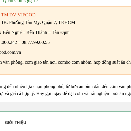
– Quán Cơm Quận 7
 TM DV VIFOOD
 1B, Phường Tân Mỹ, Quận 7, TP.HCM
:
Bến Nghé – Bến Thành – Tân Định
.000.242 – 08.77.99.00.55
ood.com.vn
văn phòng, cơm giao tận nơi, combo cơm nhóm, hợp đồng suất ăn cho 
ng đến nhiều lựa chọn phong phú, từ bữa ăn bình dân đến cơm văn phò
 lợi và giá cả hợp lý. Hãy gọi ngay để đặt cơm và trải nghiệm bữa ăn n
GIỚI THIỆU