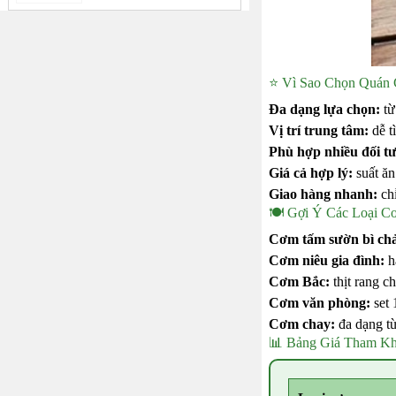
⭐ Vì Sao Chọn Quán
Đa dạng lựa chọn:
từ
Vị trí trung tâm:
dễ tì
Phù hợp nhiều đối t
Giá cả hợp lý:
suất ăn
Giao hàng nhanh:
chỉ
🍽️ Gợi Ý Các Loại 
Cơm tấm sườn bì ch
Cơm niêu gia đình:
hạ
Cơm Bắc:
thịt rang c
Cơm văn phòng:
set 
Cơm chay:
đa dạng từ
📊 Bảng Giá Tham K