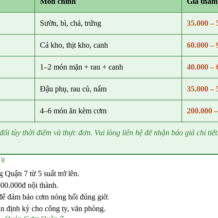
Món chính
Giá tham
Sườn, bì, chả, trứng
35.000 – 
Cá kho, thịt kho, canh
60.000 – 
1–2 món mặn + rau + canh
40.000 – 
Đậu phụ, rau củ, nấm
35.000 – 
4–6 món ăn kèm cơm
200.000 –
đổi tùy thời điểm và thực đơn. Vui lòng liên hệ để nhận báo giá chi tiết
Vụ
 Quận 7 từ 5 suất trở lên.
500.000đ nội thành.
để đảm bảo cơm nóng hổi đúng giờ.
ăn định kỳ cho công ty, văn phòng.