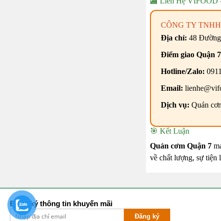
🏬 Liên Hệ VIFOOD 
CÔNG TY TNHH
Địa chỉ:
48 Đường
Điểm giao Quận 7
Hotline/Zalo:
0911
Email:
lienhe@vif
Dịch vụ:
Quán cơm 
🎯 Kết Luận
Quán cơm Quận 7
ma
về chất lượng, sự tiện
Đăng ký thông tin khuyến mãi
Đăng ký