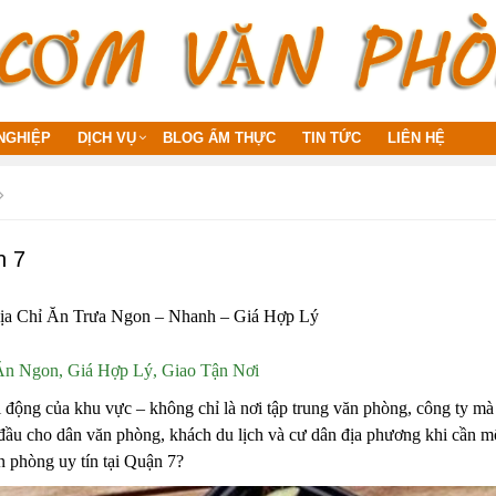
NGHIỆP
DỊCH VỤ
BLOG ẨM THỰC
TIN TỨC
LIÊN HỆ
n 7
ịa Chỉ Ăn Trưa Ngon – Nhanh – Giá Hợp Lý
n Ngon, Giá Hợp Lý, Giao Tận Nơi
i động của khu vực – không chỉ là nơi tập trung văn phòng, công ty mà
 đầu cho dân văn phòng, khách du lịch và cư dân địa phương khi cần m
n phòng uy tín tại Quận 7?