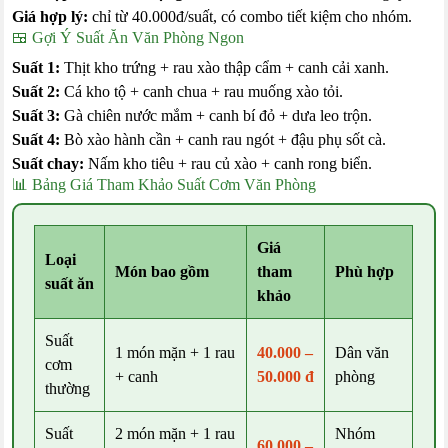
Giá hợp lý:
chỉ từ 40.000đ/suất, có combo tiết kiệm cho nhóm.
🍱 Gợi Ý Suất Ăn Văn Phòng Ngon
Suất 1:
Thịt kho trứng + rau xào thập cẩm + canh cải xanh.
Suất 2:
Cá kho tộ + canh chua + rau muống xào tỏi.
Suất 3:
Gà chiên nước mắm + canh bí đỏ + dưa leo trộn.
Suất 4:
Bò xào hành cần + canh rau ngót + đậu phụ sốt cà.
Suất chay:
Nấm kho tiêu + rau củ xào + canh rong biển.
📊 Bảng Giá Tham Khảo Suất Cơm Văn Phòng
Giá
Loại
Món bao gồm
tham
Phù hợp
suất ăn
khảo
Suất
1 món mặn + 1 rau
40.000 –
Dân văn
cơm
+ canh
50.000 đ
phòng
thường
Suất
2 món mặn + 1 rau
Nhóm
60.000 –