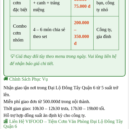
cơm
+ canh + tráng
bạn, công
75.000 đ
đặc biệt
miệng
ty nhỏ
200.000
Combo
4 – 6 món chia sẻ
–
Công ty,
cơm
theo set
350.000
gia đình
nhóm
đ
💡 Giá thay đổi tùy theo menu trong ngày. Vui lòng liên hệ
để nhận báo giá chi tiết.
🚚 Chính Sách Phục Vụ
Nhận giao tận nơi trong Đại Lộ Đông Tây Quận 6 từ 5 suất trở
lên.
Miễn phí giao đơn từ 500.000đ trong nội thành.
Thời gian giao: 10h30 – 12h30 trưa, 17h30 – 19h00 tối.
Hỗ trợ hợp đồng suất ăn định kỳ cho công ty.
🏬 Liên Hệ VIFOOD – Tiệm Cơm Văn Phòng Đại Lộ Đông Tây
Quận 6