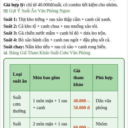
Giá hợp lý:
chỉ từ 40.000đ/suất, có combo tiết kiệm cho nhóm.
🍱 Gợi Ý Suất Ăn Văn Phòng Ngon
Suất 1:
Thịt kho trứng + rau xào thập cẩm + canh cải xanh.
Suất 2:
Cá kho tộ + canh chua + rau muống xào tỏi.
Suất 3:
Gà chiên nước mắm + canh bí đỏ + dưa leo trộn.
Suất 4:
Bò xào hành cần + canh rau ngót + đậu phụ sốt cà.
Suất chay:
Nấm kho tiêu + rau củ xào + canh rong biển.
📊 Bảng Giá Tham Khảo Suất Cơm Văn Phòng
Giá
Loại
Món bao gồm
tham
Phù hợp
suất ăn
khảo
Suất
1 món mặn + 1 rau
40.000 –
Dân văn
cơm
+ canh
50.000 đ
phòng
thường
Suất
2 món mặn + 1 rau
Nhóm
60.000 –