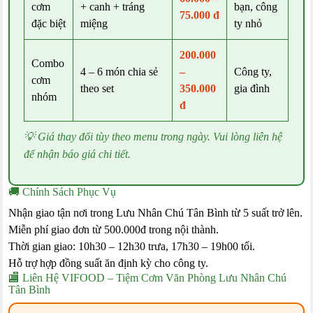
cơm
+ canh + tráng
bạn, công
75.000 đ
đặc biệt
miệng
ty nhỏ
200.000
Combo
4 – 6 món chia sẻ
–
Công ty,
cơm
theo set
350.000
gia đình
nhóm
đ
💡 Giá thay đổi tùy theo menu trong ngày. Vui lòng liên hệ
để nhận báo giá chi tiết.
🚚 Chính Sách Phục Vụ
Nhận giao tận nơi trong Lưu Nhân Chú Tân Bình từ 5 suất trở lên.
Miễn phí giao đơn từ 500.000đ trong nội thành.
Thời gian giao: 10h30 – 12h30 trưa, 17h30 – 19h00 tối.
Hỗ trợ hợp đồng suất ăn định kỳ cho công ty.
🏬 Liên Hệ VIFOOD – Tiệm Cơm Văn Phòng Lưu Nhân Chú
Tân Bình