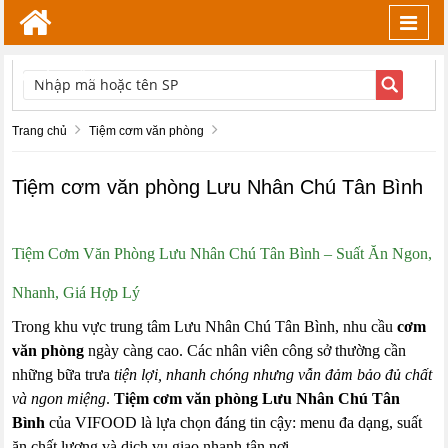
Toggl
navig
TÌM KIẾM
Trang chủ
Tiệm cơm văn phòng
Tiệm cơm văn phòng Lưu Nhân Chú Tân Bình
Tiệm Cơm Văn Phòng Lưu Nhân Chú Tân Bình – Suất Ăn Ngon,
Nhanh, Giá Hợp Lý
Trong khu vực trung tâm Lưu Nhân Chú Tân Bình, nhu cầu
cơm
văn phòng
ngày càng cao. Các nhân viên công sở thường cần
những bữa trưa
tiện lợi, nhanh chóng nhưng vẫn đảm bảo đủ chất
và ngon miệng
.
Tiệm cơm văn phòng Lưu Nhân Chú Tân
Bình
của VIFOOD là lựa chọn đáng tin cậy: menu đa dạng, suất
ăn chất lượng và dịch vụ giao nhanh tận nơi.