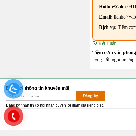
Hotline/Zalo:
0911
Email:
lienhe@vif
Dịch vụ:
Tiệm cơm 
🎯 Kết Luận
Tiệm cơm văn phòn
nóng hổi, ngon miệng,
Đăng ký thông tin khuyến mãi
Đăng ký
Đăng ký nhận tin cơ hội nhận quyền lợi giảm giá riêng biệt.