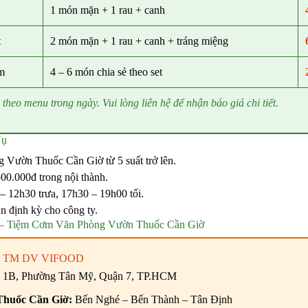
1 món mặn + 1 rau + canh
t
2 món mặn + 1 rau + canh + tráng miệng
m
4 – 6 món chia sẻ theo set
 theo menu trong ngày. Vui lòng liên hệ để nhận báo giá chi tiết.
Vụ
g Vườn Thuốc Cần Giờ từ 5 suất trở lên.
00.000đ trong nội thành.
– 12h30 trưa, 17h30 – 19h00 tối.
n định kỳ cho công ty.
– Tiệm Cơm Văn Phòng Vườn Thuốc Cần Giờ
 TM DV VIFOOD
 1B, Phường Tân Mỹ, Quận 7, TP.HCM
Thuốc Cần Giờ:
Bến Nghé – Bến Thành – Tân Định