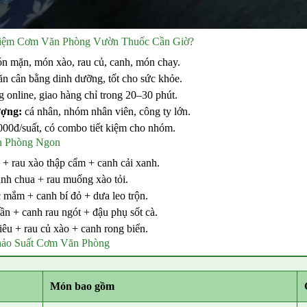
Tiệm Cơm Văn Phòng Vườn Thuốc Cần Giờ?
 mặn, món xào, rau củ, canh, món chay.
n cân bằng dinh dưỡng, tốt cho sức khỏe.
 online, giao hàng chỉ trong 20–30 phút.
ượng:
cá nhân, nhóm nhân viên, công ty lớn.
000đ/suất, có combo tiết kiệm cho nhóm.
n Phòng Ngon
 + rau xào thập cẩm + canh cải xanh.
nh chua + rau muống xào tỏi.
mắm + canh bí đỏ + dưa leo trộn.
n + canh rau ngót + đậu phụ sốt cà.
êu + rau củ xào + canh rong biển.
hảo Suất Cơm Văn Phòng
Món bao gồm