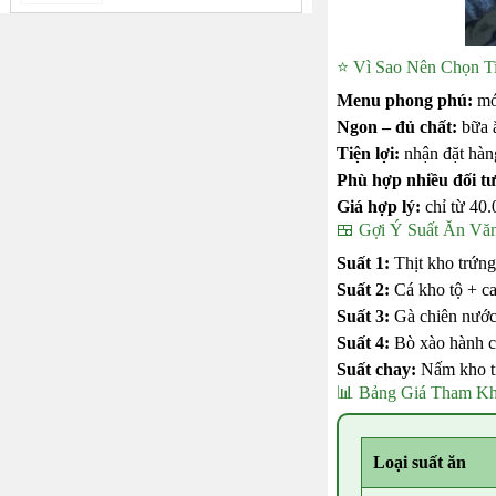
⭐ Vì Sao Nên Chọn 
Menu phong phú:
món
Ngon – đủ chất:
bữa ă
Tiện lợi:
nhận đặt hàng
Phù hợp nhiều đối t
Giá hợp lý:
chỉ từ 40.
🍱 Gợi Ý Suất Ăn Vă
Suất 1:
Thịt kho trứng
Suất 2:
Cá kho tộ + ca
Suất 3:
Gà chiên nước 
Suất 4:
Bò xào hành cầ
Suất chay:
Nấm kho ti
📊 Bảng Giá Tham K
Loại suất ăn