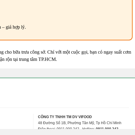
– giá hợp lý.
g cho bữa trưa công sở. Chỉ với một cuộc gọi, bạn có ngay suất cơm
bận rộn tại trung tâm TP.HCM.
CÔNG TY TNHH TM DV VIFOOD
48 Đường Số 1B, Phường Tân Mỹ, Tp Hồ Chí Minh
Điện thoại: 0911.000.242 - Hotline:
0911.000.242