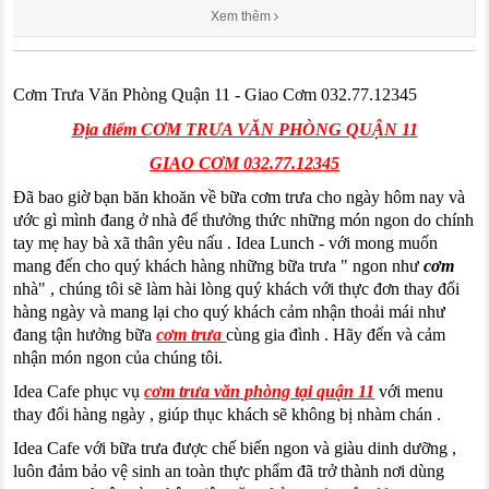
Xem thêm
Cơm Trưa Văn Phòng Quận 11 - Giao Cơm 032.77.12345
Địa điểm CƠM TRƯA VĂN PHÒNG QUẬN 11
GIAO CƠM 032.77.12345
Đã bao giờ bạn băn khoăn về bữa cơm trưa cho ngày hôm nay và
ước gì mình đang ở nhà để thưởng thức những món ngon do chính
tay mẹ hay bà xã thân yêu nấu . Idea Lunch - với mong muốn
mang đến cho quý khách hàng những bữa trưa " ngon như
cơm
nhà" , chúng tôi sẽ làm hài lòng quý khách với thực đơn thay đổi
hàng ngày và mang lại cho quý khách cảm nhận thoải mái như
đang tận hưởng bữa
cơm trưa
cùng gia đình . Hãy đến và cảm
nhận món ngon của chúng tôi.
Idea Cafe phục vụ
cơm trưa văn phòng tại quận 11
với menu
thay đổi hàng ngày , giúp thục khách sẽ không bị nhàm chán .
Idea Cafe với bữa trưa được chế biến ngon và giàu dinh dưỡng ,
luôn đảm bảo vệ sinh an toàn thực phẩm đã trở thành nơi dùng