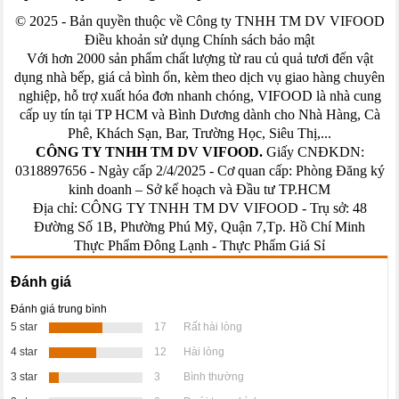
© 2025 - Bản quyền thuộc về Công ty TNHH TM DV VIFOOD
Điều khoản sử dụng Chính sách bảo mật
Với hơn 2000 sản phẩm chất lượng từ rau củ quả tươi đến vật
dụng nhà bếp, giá cả bình ổn, kèm theo dịch vụ giao hàng chuyên
nghiệp, hỗ trợ xuất hóa đơn nhanh chóng, VIFOOD là nhà cung
cấp uy tín tại TP HCM và Bình Dương dành cho Nhà Hàng, Cà
Phê, Khách Sạn, Bar, Trường Học, Siêu Thị,...
CÔNG TY TNHH TM DV VIFOOD.
Giấy CNĐKDN:
0318897656 - Ngày cấp 2/4/2025 - Cơ quan cấp: Phòng Đăng ký
kinh doanh – Sở kế hoạch và Đầu tư TP.HCM
Địa chỉ: CÔNG TY TNHH TM DV VIFOOD - Trụ sở: 48
Đường Số 1B, Phường Phú Mỹ, Quận 7,Tp. Hồ Chí Minh
Thực Phẩm Đông Lạnh
-
Thực Phẩm Giá Sỉ
Đánh giá
Đánh giá trung bình
5 star
17
Rất hài lòng
4 star
12
Hài lòng
3 star
3
Bình thường