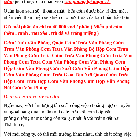
cơm
quen thuộc của nhân viên
văn phòng tại quận 11
.
Quán luôn sạch sẽ , thoáng mát , bữa cơm được bày trí đẹp mắt ,
nhân viên than thiện sẽ khiến cho bữa trưa của bạn hoàn hảo hơn
Giá mỗi phần ăn chỉ có 40.000 vnđ / phần ( Miễn phí cơm
thêm , canh , rau xào , trà đá và tráng miệng )
Cơm Trưa Văn Phòng Quận
Cơm Trưa Văn Phòng
Cơm
Trưa Văn Phòng
Cơm Trưa Văn Phòng Bộ
Hộp Cơm Trưa
Văn Phòng
Cơm Trưa
Cơm Trưa Văn Phong
Cơm Trưa Văn
Phong
Cơm Trưa
Cơm Văn Phòng
Cơm Văn Phòng Cơm
Hộp
Cơm Văn Phòng
Cơm Suất Cơm Văn Phòng
Cơm Hộp
Cơm Văn Phòng
Cơm Trưa Giao Tận Nơi
Quán Cơm Trưa
Hộp Cơm Trưa
Hợp Cơm Văn Phòng
Cơm Hợp Văn Phòng
Nồi Cơm Văn Phòng
Dịch vụ vượt xa mong đợi
Ngày nay, với hàm lượng tần suất công việc choáng ngợp chuyện
ra ngoài hàng quán nhâm nhi cafe trưa với cơm hộp văn
phòng dường như không còn xa lạ, nhất là với mảnh đất Sài
Thành này.
Với mỗi công ty, có thể môi trường khác nhau, tính chất công việc