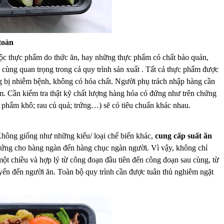
toàn
độc thực phẩm do thức ăn, hay những thực phẩm có chất bảo quản,
ùng quan trọng trong cả quy trình sản xuất . Tất cả thực phẩm được
g bị nhiễm bệnh, không có hóa chất. Người phụ trách nhập hàng cần
m. Cần kiểm tra thật kỹ chất lượng hàng hóa có đứng như trên chứng
ực phẩm khô; rau củ quả; trứng…) sẽ có tiêu chuẩn khác nhau.
Không giống như những kiểu/ loại chế biến khác,
cung cấp suất ăn
p ứng cho hàng ngàn đến hàng chục ngàn người. Vì vậy, không chỉ
t chiều và hợp lý từ công đoạn đầu tiên đến công đoạn sau cùng, từ
uyển đến người ăn. Toàn bộ quy trình cần được tuân thủ nghiêm ngặt