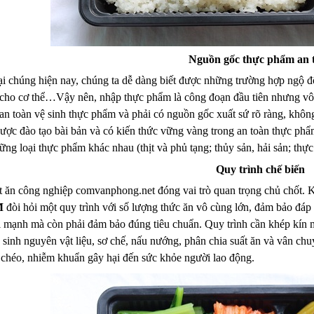
Nguồn gốc thực phẩm an 
ại chúng hiện nay, chúng ta dễ dàng biết được những trường hợp ngộ 
 cho cơ thể…Vậy nên, nhập thực phẩm là công đoạn đầu tiên nhưng vô c
an toàn vệ sinh thực phẩm và phải có nguồn gốc xuất sứ rõ ràng, khôn
ược đào tạo bài bản và có kiến thức vững vàng trong an toàn thực phẩ
ững loại thực phẩm khác nhau (thịt và phủ tạng; thủy sản, hải sản; th
Quy trình chế biến
ất ăn công nghiệp comvanphong.net đóng vai trò quan trọng chủ chốt. 
M
đòi hỏi một quy trình với số lượng thức ăn vô cùng lớn, đảm bảo đá
 mạnh mà còn phải đảm bảo đúng tiêu chuẩn. Quy trình cần khép kín mộ
sinh nguyên vật liệu, sơ chế, nấu nướng, phân chia suất ăn và vân ch
chéo, nhiễm khuẩn gây hại đến sức khỏe người lao động.