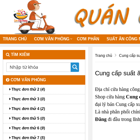
TRANG CHỦ
CƠM VĂN PHÒNG
CƠM PHẦN
SUẤT ĂN CÔNG 
TÌM KIẾM
Trang chủ
Cung cấp su
Cung cấp suất ă
CƠM VĂN PHÒNG
Địa chỉ cửa hàng công
Thực đơn thứ 2 (
4
)
Shop cửa hàng
Cung c
Thực đơn thứ 3 (
0
)
đại lý bán Cung cấp xu
Thực đơn thứ 4 (
2
)
Là nhà phân phối chín
Thực đơn thứ 5 (
0
)
Đăng
đi đầu trong lĩn
Thực đơn thứ 6 (
9
)
Thực đơn thứ 7 (
5
)