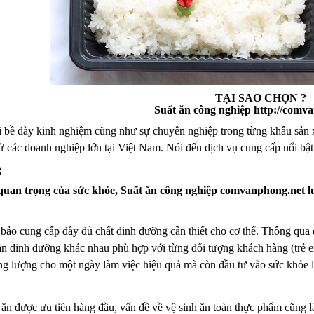
TẠI SAO CHỌN ?
Suất ăn công nghiệp http://comv
ới bề dày kinh nghiệm cũng như sự chuyên nghiệp trong từng khâu sả
từ các doanh nghiệp lớn tại Việt Nam. Nói đến dịch vụ cung cấp nổi bậ
g
uan trọng của sức khỏe, Suất ăn công nghiệp comvanphong.net lu
bảo cung cấp đầy đủ chất dinh dưỡng cần thiết cho cơ thể. Thông qua q
n dinh dưỡng khác nhau phù hợp với từng đối tượng khách hàng (trẻ 
ng lượng cho một ngày làm việc hiệu quả mà còn đầu tư vào sức khỏe l
ăn được ưu tiên hàng đầu, vấn đề về vệ sinh ăn toàn thực phẩm cũng là