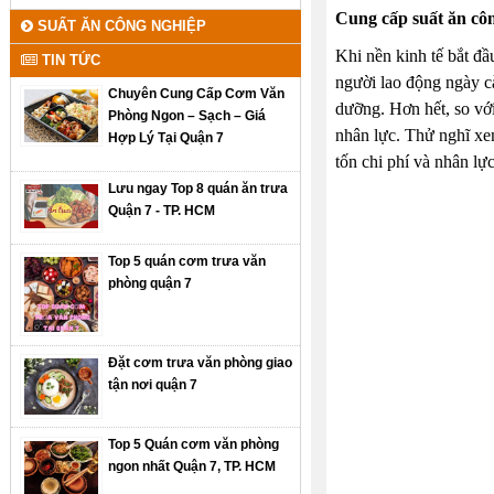
Cung cấp suất ăn côn
SUẤT ĂN CÔNG NGHIỆP
Khi nền kinh tế bắt đ
TIN TỨC
người lao động ngày c
Chuyên Cung Cấp Cơm Văn
dưỡng. Hơn hết, so với
Phòng Ngon – Sạch – Giá
nhân lực. Thử nghĩ xem
Hợp Lý Tại Quận 7
tốn chi phí và nhân lự
Lưu ngay Top 8 quán ăn trưa
Quận 7 - TP. HCM
Top 5 quán cơm trưa văn
phòng quận 7
Đặt cơm trưa văn phòng giao
tận nơi quận 7
Top 5 Quán cơm văn phòng
ngon nhất Quận 7, TP. HCM