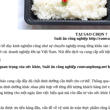
TẠI SAO CHỌN ?
Suất ăn công nghiệp http://comv
ới bề dày kinh nghiệm cũng như sự chuyên nghiệp trong từng khâu sả
từ các doanh nghiệp lớn tại Việt Nam. Nói đến dịch vụ cung cấp nổi bậ
g
uan trọng của sức khỏe, Suất ăn công nghiệp comvanphong.net lu
bảo cung cấp đầy đủ chất dinh dưỡng cần thiết cho cơ thể. Thông qua q
n dinh dưỡng khác nhau phù hợp với từng đối tượng khách hàng (trẻ 
ng lượng cho một ngày làm việc hiệu quả mà còn đầu tư vào sức khỏe l
ăn được ưu tiên hàng đầu, vấn đề về vệ sinh ăn toàn thực phẩm cũng là