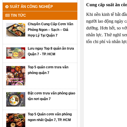
Cung cấp suất ăn côn
SUẤT ĂN CÔNG NGHIỆP
Khi nền kinh tế bắt đ
TIN TỨC
người lao động ngày c
Chuyên Cung Cấp Cơm Văn
dưỡng. Hơn hết, so với
Phòng Ngon – Sạch – Giá
nhân lực. Thử nghĩ xem
Hợp Lý Tại Quận 7
tốn chi phí và nhân lự
Lưu ngay Top 8 quán ăn trưa
Quận 7 - TP. HCM
Top 5 quán cơm trưa văn
phòng quận 7
Đặt cơm trưa văn phòng giao
tận nơi quận 7
Top 5 Quán cơm văn phòng
ngon nhất Quận 7, TP. HCM