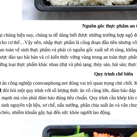
Nguồn gốc thực phẩm an 
ại chúng hiện nay, chúng ta dễ dàng biết được những trường hợp ngộ 
 cho cơ thể…Vậy nên, nhập thực phẩm là công đoạn đầu tiên nhưng vô c
an toàn vệ sinh thực phẩm và phải có nguồn gốc xuất sứ rõ ràng, khôn
ược đào tạo bài bản và có kiến thức vững vàng trong an toàn thực phẩ
ững loại thực phẩm khác nhau (thịt và phủ tạng; thủy sản, hải sản; th
Quy trình chế biến
ất ăn công nghiệp comvanphong.net đóng vai trò quan trọng chủ chốt. 
M
đòi hỏi một quy trình với số lượng thức ăn vô cùng lớn, đảm bảo đá
 mạnh mà còn phải đảm bảo đúng tiêu chuẩn. Quy trình cần khép kín mộ
sinh nguyên vật liệu, sơ chế, nấu nướng, phân chia suất ăn và vân ch
chéo, nhiễm khuẩn gây hại đến sức khỏe người lao động.