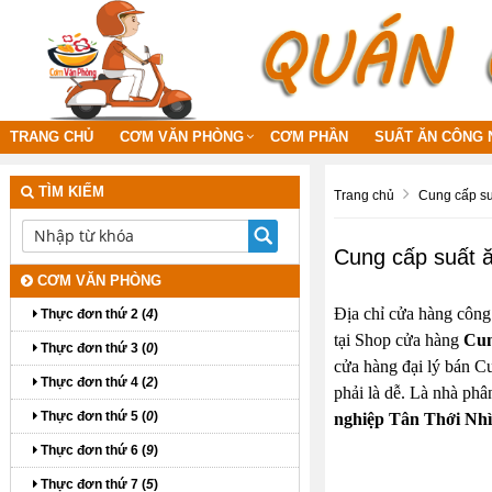
TRANG CHỦ
CƠM VĂN PHÒNG
CƠM PHẦN
SUẤT ĂN CÔNG 
TÌM KIẾM
Trang chủ
Cung cấp su
Cung cấp suất ă
CƠM VĂN PHÒNG
Địa chỉ cửa hàng công
Thực đơn thứ 2 (
4
)
tại Shop cửa hàng
Cun
Thực đơn thứ 3 (
0
)
cửa hàng đại lý bán Cu
Thực đơn thứ 4 (
2
)
phải là dễ. Là nhà ph
Thực đơn thứ 5 (
0
)
nghiệp Tân Thới Nhì
Thực đơn thứ 6 (
9
)
Thực đơn thứ 7 (
5
)