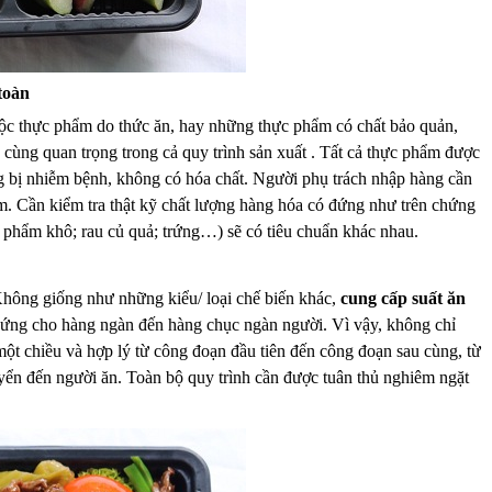
toàn
độc thực phẩm do thức ăn, hay những thực phẩm có chất bảo quản,
ùng quan trọng trong cả quy trình sản xuất . Tất cả thực phẩm được
g bị nhiễm bệnh, không có hóa chất. Người phụ trách nhập hàng cần
m. Cần kiểm tra thật kỹ chất lượng hàng hóa có đứng như trên chứng
ực phẩm khô; rau củ quả; trứng…) sẽ có tiêu chuẩn khác nhau.
Không giống như những kiểu/ loại chế biến khác,
cung cấp suất ăn
p ứng cho hàng ngàn đến hàng chục ngàn người. Vì vậy, không chỉ
t chiều và hợp lý từ công đoạn đầu tiên đến công đoạn sau cùng, từ
uyển đến người ăn. Toàn bộ quy trình cần được tuân thủ nghiêm ngặt