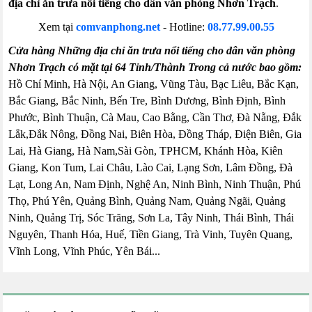
địa chỉ ăn trưa nổi tiếng cho dân văn phòng Nhơn Trạch
.
Xem tại
comvanphong.net
- Hotline:
08.77.99.00.55
Cửa hàng Những địa chỉ ăn trưa nổi tiếng cho dân văn phòng
Nhơn Trạch có mặt tại 64 Tỉnh/Thành Trong cả nước bao gồm:
Hồ Chí Minh, Hà Nội, An Giang, Vũng Tàu, Bạc Liêu, Bắc Kạn,
Bắc Giang, Bắc Ninh, Bến Tre, Bình Dương, Bình Định, Bình
Phước, Bình Thuận, Cà Mau, Cao Bằng, Cần Thơ, Đà Nẵng, Đắk
Lắk,Đắk Nông, Đồng Nai, Biên Hòa, Đồng Tháp, Điện Biên, Gia
Lai, Hà Giang, Hà Nam,Sài Gòn, TPHCM, Khánh Hòa, Kiên
Giang, Kon Tum, Lai Châu, Lào Cai, Lạng Sơn, Lâm Đồng, Đà
Lạt, Long An, Nam Định, Nghệ An, Ninh Bình, Ninh Thuận, Phú
Thọ, Phú Yên, Quảng Bình, Quảng Nam, Quảng Ngãi, Quảng
Ninh, Quảng Trị, Sóc Trăng, Sơn La, Tây Ninh, Thái Bình, Thái
Nguyên, Thanh Hóa, Huế, Tiền Giang, Trà Vinh, Tuyên Quang,
Vĩnh Long, Vĩnh Phúc, Yên Bái...