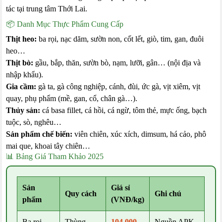
tác tại trung tâm Thới Lai.
📦 Danh Mục Thực Phẩm Cung Cấp
Thịt heo:
ba rọi, nạc dăm, sườn non, cốt lết, giò, tim, gan, đuôi
heo…
Thịt bò:
gầu, bắp, thăn, sườn bò, nạm, lưỡi, gân… (nội địa và
nhập khẩu).
Gia cầm:
gà ta, gà công nghiệp, cánh, đùi, ức gà, vịt xiêm, vịt
quay, phụ phẩm (mề, gan, cổ, chân gà…).
Thủy sản:
cá basa fillet, cá hồi, cá ngừ, tôm thẻ, mực ống, bạch
tuộc, sò, nghêu…
Sản phẩm chế biến:
viên chiên, xúc xích, dimsum, há cảo, phô
mai que, khoai tây chiên…
📊 Bảng Giá Tham Khảo 2025
Sản
Giá sỉ
Quy cách
Ghi chú
phẩm
(VNĐ/kg)
Ba rọi
Thùng
104.000 –
Nguồn APK,