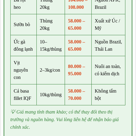
heo
20kg
108.000
Brazil
Thùng
58.000 –
Xuất xứ Úc /
Sườn bò
20kg
65.000
Mỹ
Ức gà
10–
58.000 –
Nguồn Brazil,
đông lạnh
15kg/thùng
65.000
Thái Lan
Vịt
80.000 –
Nuôi an toàn,
nguyên
2–3kg/con
95.000
có kiểm dịch
con
Cá basa
58.000 –
Không tẩm
10kg/thùng
fillet IQF
70.000
bột
💡 Giá mang tính tham khảo; có thể thay đổi theo thị
trường và nguồn hàng. Vui lòng liên hệ để nhận báo giá
chính xác.