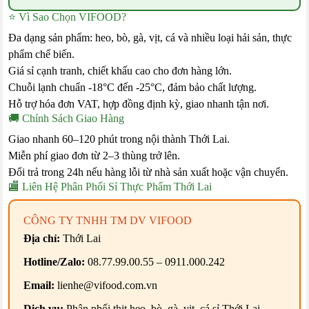
⭐ Vì Sao Chọn VIFOOD?
Đa dạng sản phẩm: heo, bò, gà, vịt, cá và nhiều loại hải sản, thực
phẩm chế biến.
Giá sỉ cạnh tranh, chiết khấu cao cho đơn hàng lớn.
Chuỗi lạnh chuẩn -18°C đến -25°C, đảm bảo chất lượng.
Hỗ trợ hóa đơn VAT, hợp đồng định kỳ, giao nhanh tận nơi.
🚚 Chính Sách Giao Hàng
Giao nhanh 60–120 phút trong nội thành Thới Lai.
Miễn phí giao đơn từ 2–3 thùng trở lên.
Đổi trả trong 24h nếu hàng lỗi từ nhà sản xuất hoặc vận chuyển.
🏬 Liên Hệ Phân Phối Sỉ Thực Phẩm Thới Lai
CÔNG TY TNHH TM DV VIFOOD
Địa chỉ:
Thới Lai
Hotline/Zalo:
08.77.99.00.55 – 0911.000.242
Email:
lienhe@vifood.com.vn
Dịch vụ:
Phân phối thịt heo, bò, gà, vịt, cá sỉ Thới Lai.