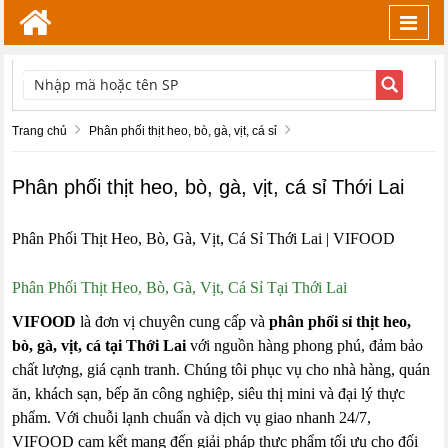
Toggl
navig
TÌM KIẾM
Trang chủ
Phân phối thịt heo, bò, gà, vịt, cá sỉ
Phân phối thịt heo, bò, gà, vịt, cá sỉ Thới Lai
Phân Phối Thịt Heo, Bò, Gà, Vịt, Cá Sỉ Thới Lai | VIFOOD
Phân Phối Thịt Heo, Bò, Gà, Vịt, Cá Sỉ Tại Thới Lai
VIFOOD
là đơn vị chuyên cung cấp và
phân phối sỉ thịt heo,
bò, gà, vịt, cá tại Thới Lai
với nguồn hàng phong phú, đảm bảo
chất lượng, giá cạnh tranh. Chúng tôi phục vụ cho nhà hàng, quán
ăn, khách sạn, bếp ăn công nghiệp, siêu thị mini và đại lý thực
phẩm. Với chuỗi lạnh chuẩn và dịch vụ giao nhanh 24/7,
VIFOOD cam kết mang đến giải pháp thực phẩm tối ưu cho đối