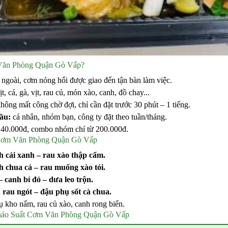
Văn Phòng Quận Gò Vấp?
ngoài, cơm nóng hổi được giao đến tận bàn làm việc.
t, cá, gà, vịt, rau củ, món xào, canh, đồ chay...
hông mất công chờ đợi, chỉ cần đặt trước 30 phút – 1 tiếng.
ầu:
cá nhân, nhóm bạn, công ty đặt theo tuần/tháng.
 40.000đ, combo nhóm chỉ từ 200.000đ.
Cơm Văn Phòng Quận Gò Vấp
h cải xanh – rau xào thập cẩm.
h chua cá – rau muống xào tỏi.
canh bí đỏ – dưa leo trộn.
 rau ngót – đậu phụ sốt cà chua.
 kho nấm, rau củ xào, canh rong biển.
hảo Suất Cơm Văn Phòng Quận Gò Vấp