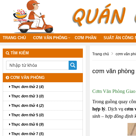
TRANG CHỦ
CƠM VĂN PHÒNG
CƠM PHẦN
SUẤT ĂN CÔNG 
TÌM KIẾM
Trang chủ
cơm văn phò
cơm văn phòng 
CƠM VĂN PHÒNG
Thực đơn thứ 2 (
4
)
Cơm Văn Phòng Giao 
Thực đơn thứ 3 (
0
)
Trong guồng quay côn
Thực đơn thứ 4 (
2
)
hợp lý
. Dịch vụ
cơm v
Thực đơn thứ 5 (
0
)
sinh – hợp đồng định 
Thực đơn thứ 6 (
9
)
Thực đơn thứ 7 (
5
)