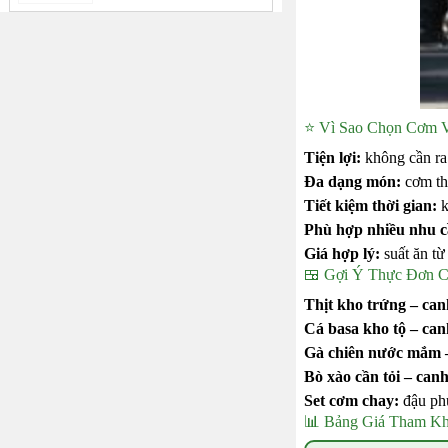
⭐ Vì Sao Chọn Cơm 
Tiện lợi:
không cần ra 
Đa dạng món:
cơm thị
Tiết kiệm thời gian:
k
Phù hợp nhiều nhu c
Giá hợp lý:
suất ăn từ
🍱 Gợi Ý Thực Đơn 
Thịt kho trứng – can
Cá basa kho tộ – can
Gà chiên nước mắm – 
Bò xào cần tỏi – canh
Set cơm chay:
đậu phụ
📊 Bảng Giá Tham K