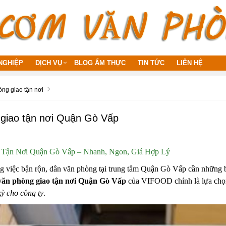
NGHIỆP
DỊCH VỤ
BLOG ẨM THỰC
TIN TỨC
LIÊN HỆ
ng giao tận nơi
giao tận nơi Quận Gò Vấp
Tận Nơi Quận Gò Vấp – Nhanh, Ngon, Giá Hợp Lý
g việc bận rộn, dân văn phòng tại trung tâm Quận Gò Vấp cần những
ăn phòng giao tận nơi Quận Gò Vấp
của VIFOOD chính là lựa chọn
kỳ cho công ty
.