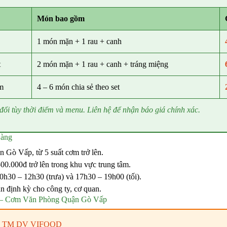
Món bao gồm
1 món mặn + 1 rau + canh
t
2 món mặn + 1 rau + canh + tráng miệng
m
4 – 6 món chia sẻ theo set
 đổi tùy thời điểm và menu. Liên hệ để nhận báo giá chính xác.
Hàng
n Gò Vấp, từ 5 suất cơm trở lên.
00.000đ trở lên trong khu vực trung tâm.
0h30 – 12h30 (trưa) và 17h30 – 19h00 (tối).
n định kỳ cho công ty, cơ quan.
– Cơm Văn Phòng Quận Gò Vấp
 TM DV VIFOOD