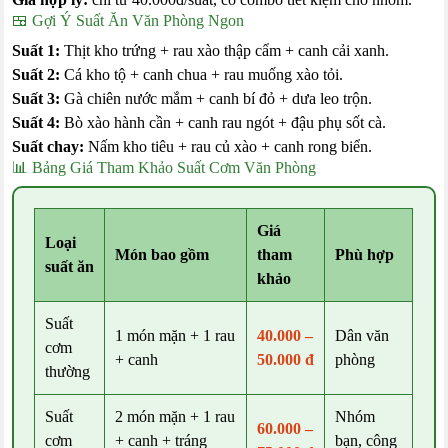
🍱 Gợi Ý Suất Ăn Văn Phòng Ngon
Suất 1:
Thịt kho trứng + rau xào thập cẩm + canh cải xanh.
Suất 2:
Cá kho tộ + canh chua + rau muống xào tỏi.
Suất 3:
Gà chiên nước mắm + canh bí đỏ + dưa leo trộn.
Suất 4:
Bò xào hành cần + canh rau ngót + đậu phụ sốt cà.
Suất chay:
Nấm kho tiêu + rau củ xào + canh rong biển.
📊 Bảng Giá Tham Khảo Suất Cơm Văn Phòng
Giá
Loại
Món bao gồm
tham
Phù hợp
suất ăn
khảo
Suất
1 món mặn + 1 rau
40.000 –
Dân văn
cơm
+ canh
50.000 đ
phòng
thường
Suất
2 món mặn + 1 rau
Nhóm
60.000 –
cơm
+ canh + tráng
bạn, công