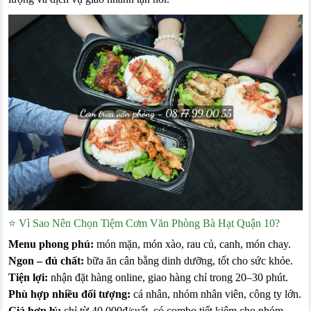
⭐ Vì Sao Nên Chọn Tiệm Cơm Văn Phòng Bà Hạt Quận 10?
Menu phong phú:
món mặn, món xào, rau củ, canh, món chay.
Ngon – đủ chất:
bữa ăn cân bằng dinh dưỡng, tốt cho sức khỏe.
Tiện lợi:
nhận đặt hàng online, giao hàng chỉ trong 20–30 phút.
Phù hợp nhiều đối tượng:
cá nhân, nhóm nhân viên, công ty lớn.
Giá hợp lý:
chỉ từ 40.000đ/suất, có combo tiết kiệm cho nhóm.